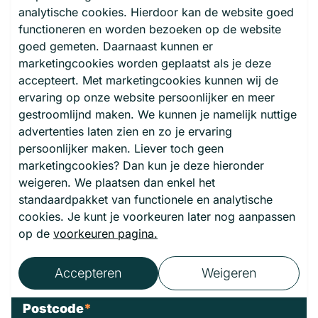
ontwikkeling
analytische cookies. Hierdoor kan de website goed
Doorgroeimogelijkheden tot leidinggevend
functioneren en worden bezoeken op de website
goed gemeten. Daarnaast kunnen er
monteur
marketingcookies worden geplaatst als je deze
accepteert. Met marketingcookies kunnen wij de
ervaring op onze website persoonlijker en meer
Direct solliciteren
gestroomlijnd maken. We kunnen je namelijk nuttige
advertenties laten zien en zo je ervaring
persoonlijker maken. Liever toch geen
Voornaam
*
marketingcookies? Dan kun je deze hieronder
weigeren. We plaatsen dan enkel het
standaardpakket van functionele en analytische
cookies. Je kunt je voorkeuren later nog aanpassen
Achternaam
*
op de
voorkeuren pagina.
Accepteren
Weigeren
Postcode
*